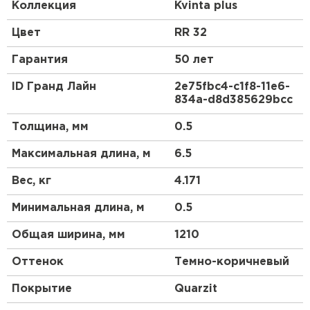
домиками. Благодаря наличию канавки на гребне
Коллекция
Kvinta plus
этот вид металлочерепицы выгодно отличается от
аналогов повышенной прочностью и элегантным
Цвет
RR 32
внешним видом. За счет большей габаритной
ширины, по сравнению с другими профилями,
Гарантия
50 лет
металлочерепица Kvinta (стала Kvinta plus)
является более экономичной.
ID Гранд Лайн
2e75fbc4-c1f8-11e6-
834a-d8d385629bcc
Толщина, мм
0.5
Максимальная длина, м
6.5
Вес, кг
4.171
Минимальная длина, м
0.5
Общая ширина, мм
1210
Оттенок
Темно-коричневый
Покрытие
Quarzit