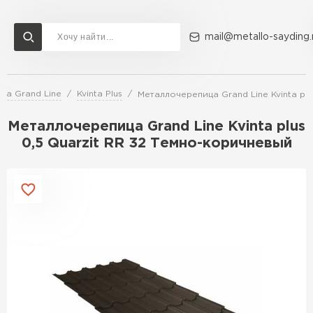
mail@metallo-sayding.
ца Grand Line
Kvinta Plus
Металлочерепица Grand Line Kvinta pl
Доставка и оплата
Акции
О компании
Контакты
Металлочерепица Grand Line Kvinta plus
Перейти в каталог
0,5 Quarzit RR 32 Темно-коричневый
ВСЕ ПРОИЗВОДИТЕЛИ