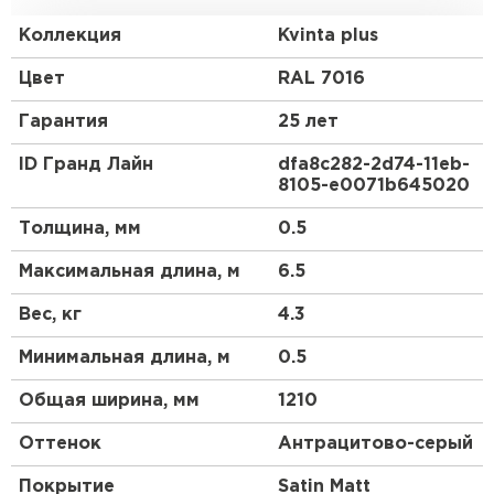
Европу с ее маленькими, красивыми, уютными
домиками.
Коллекция
Kvinta plus
Преимущества:
Цвет
RAL 7016
Гарантия
25 лет
Геометрия волны и высота ступеньки 30 мм
повторяют профиль натуральной черепицы.
ID Гранд Лайн
dfa8c282-2d74-11eb-
8105-e0071b645020
3D рез, повторяющий геометрию волны.
Менее заметны горизонтальные стыки.
Толщина, мм
0.5
Максимальная длина, м
6.5
Вес, кг
4.3
Минимальная длина, м
0.5
Общая ширина, мм
1210
Оттенок
Антрацитово-серый
Покрытие
Satin Мatt