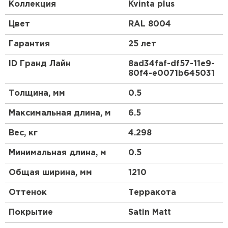
домиками. Благодаря наличию канавки на гребне
Коллекция
Kvinta plus
этот вид металлочерепицы выгодно отличается от
аналогов повышенной прочностью и элегантным
Цвет
RAL 8004
внешним видом. За счет большей габаритной
ширины, по сравнению с другими профилями,
Гарантия
25 лет
металлочерепица Kvinta (стала Kvinta plus)
является более экономичной.
ID Гранд Лайн
8ad34faf-df57-11e9-
80f4-e0071b645031
Толщина, мм
0.5
Максимальная длина, м
6.5
Вес, кг
4.298
Минимальная длина, м
0.5
Общая ширина, мм
1210
Оттенок
Терракота
Покрытие
Satin Мatt