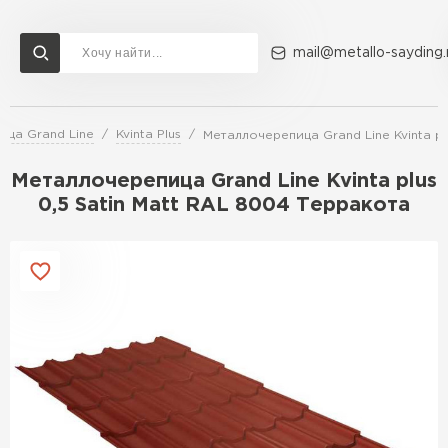
mail@metallo-sayding.
ца Grand Line
Kvinta Plus
Металлочерепица Grand Line Kvinta pl
Доставка и оплата
Акции
О компании
Контакты
Металлочерепица Grand Line Kvinta plus
Перейти в каталог
0,5 Satin Мatt RAL 8004 Терракота
ВСЕ ПРОИЗВОДИТЕЛИ