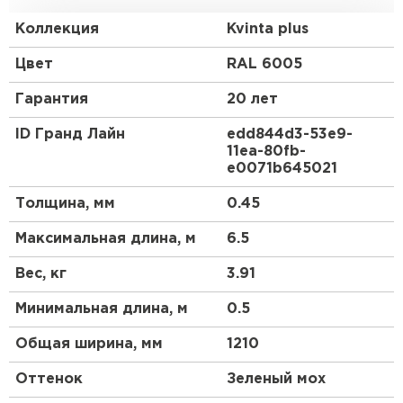
Европу с ее маленькими, красивыми, уютными
домиками.
Коллекция
Kvinta plus
Преимущества:
Цвет
RAL 6005
Гарантия
20 лет
Геометрия волны и высота ступеньки 30 мм
повторяют профиль натуральной черепицы.
ID Гранд Лайн
edd844d3-53e9-
11ea-80fb-
3D рез, повторяющий геометрию волны.
e0071b645021
Менее заметны горизонтальные стыки.
Толщина, мм
0.45
Максимальная длина, м
6.5
Вес, кг
3.91
Минимальная длина, м
0.5
Общая ширина, мм
1210
Оттенок
Зеленый мох