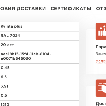
ЛОВИЯ ДОСТАВКИ
СЕРТИФИКАТЫ
ОТ
Kvinta plus
RAL 7024
20 лет
Гара
Заме
aae18b15-15f4-11eb-8104-
e0071b645030
Усло
0.45
6.5
3.91
0.5
Дост
1210