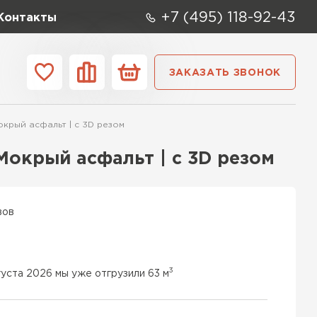
+7 (495) 118-92-43
Контакты
ЗАКАЗАТЬ ЗВОНОК
ании
Контакты
окрый асфальт | c 3D резом
ые элементы
 Мокрый асфальт | c 3D резом
вов
3
густа 2026 мы уже отгрузили 63 м