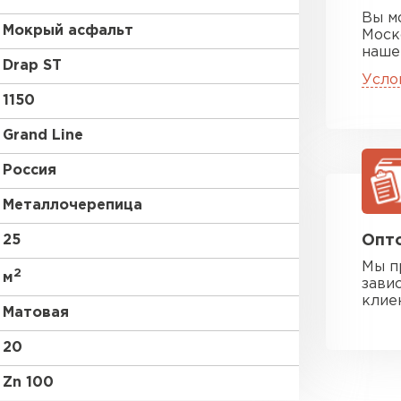
Вы м
Мокрый асфальт
Моск
наше
Drap ST
Усло
1150
Grand Line
Россия
Металлочерепица
25
Опто
Мы п
2
м
зави
клие
Матовая
20
Zn 100