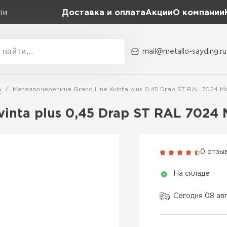
Доставка и оплата
Акции
О компании
ти
mail@metallo-sayding.ru
Акции
О комп
s
Металлочерепица Grand Line Kvinta plus 0,45 Drap ST RAL 7024 М
Коллекция
Доборн
Classic Grand Line
inta plus 0,45 Drap ST RAL 7024
Kredo Grand Line
ВСЕ ПРОИЗВОДИТЕЛИ
Kvinta plus Grand Line
0 отзы
Grand Line Kvinta Un
На складе
Modern Grand Line
Kamea Grand Line
Сегодня 08 ав
Монтеррей Grand Line