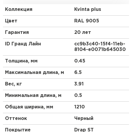
Европу с ее маленькими, красивыми, уютными
домиками.
Коллекция
Kvinta plus
Преимущества:
Цвет
RAL 9005
Гарантия
20 лет
Геометрия волны и высота ступеньки 30 мм
повторяют профиль натуральной черепицы.
ID Гранд Лайн
cc9b3c40-15f4-11eb-
8104-e0071b645030
3D рез, повторяющий геометрию волны.
Менее заметны горизонтальные стыки.
Толщина, мм
0.45
Максимальная длина, м
6.5
Вес, кг
3.91
Минимальная длина, м
0.5
Общая ширина, мм
1210
Оттенок
Черный
Покрытие
Drap ST