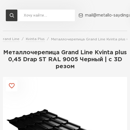
mail@metallo-sayding.
Grand Line
Kvinta Plus
Металлочерепица Grand Line Kvinta plus 0
Доставка и оплата
Акции
О компании
Контакты
Металлочерепица Grand Line Kvinta plus
Перейти в каталог
0,45 Drap ST RAL 9005 Черный | c 3D
резом
ВСЕ ПРОИЗВОДИТЕЛИ