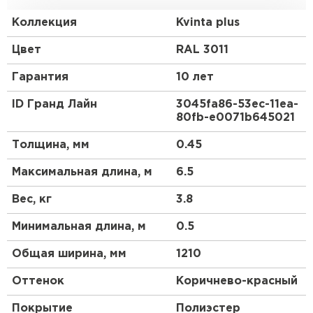
Европу с ее маленькими, красивыми, уютными
домиками.
Коллекция
Kvinta plus
Преимущества:
Цвет
RAL 3011
Гарантия
10 лет
Геометрия волны и высота ступеньки 30 мм
повторяют профиль натуральной черепицы.
ID Гранд Лайн
3045fa86-53ec-11ea-
80fb-e0071b645021
3D рез, повторяющий геометрию волны.
Менее заметны горизонтальные стыки.
Толщина, мм
0.45
Максимальная длина, м
6.5
Вес, кг
3.8
Минимальная длина, м
0.5
Общая ширина, мм
1210
Оттенок
Коричнево-красный
Покрытие
Полиэстер