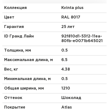
Европу с ее маленькими, красивыми, уютными
домиками.
Коллекция
Kvinta plus
Преимущества:
Цвет
RAL 8017
Гарантия
25 лет
Геометрия волны и высота ступеньки 30 мм
повторяют профиль натуральной черепицы.
ID Гранд Лайн
92f810d1-53f2-11ea-
80fb-e0071b645021
3D рез, повторяющий геометрию волны.
Менее заметны горизонтальные стыки.
Толщина, мм
0.5
Максимальная длина, м
6.5
Вес, кг
4.38
Минимальная длина, м
0.5
Общая ширина, мм
1210
Оттенок
Шоколад
Покрытие
Atlas