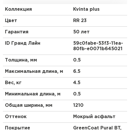
Европу с ее маленькими, красивыми, уютными
домиками.
Коллекция
Kvinta plus
Преимущества:
Цвет
RR 23
Гарантия
50 лет
Геометрия волны и высота ступеньки 30 мм
повторяют профиль натуральной черепицы.
ID Гранд Лайн
59c0fabe-53f3-11ea-
80fb-e0071b645021
3D рез, повторяющий геометрию волны.
Менее заметны горизонтальные стыки.
Толщина, мм
0.5
Максимальная длина, м
6.5
Вес, кг
4.5
Минимальная длина, м
0.5
Общая ширина, мм
1210
Оттенок
Мокрый асфальт
Покрытие
GreenCoat Pural BT,