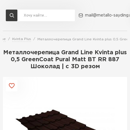
mail@metallo-sayding.
ine
Kvinta Plus
Металлочерепица Grand Line Kvinta plus 0,5 Gree
Доставка и оплата
Акции
О компании
Контакты
Металлочерепица Grand Line Kvinta plus
Перейти в каталог
0,5 GreenCoat Pural Matt BT RR 887
Шоколад | c 3D резом
ВСЕ ПРОИЗВОДИТЕЛИ