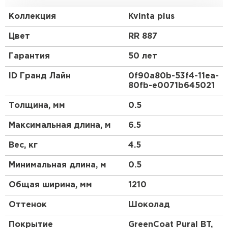
Европу с ее маленькими, красивыми, уютными
домиками.
Коллекция
Kvinta plus
Преимущества:
Цвет
RR 887
Гарантия
50 лет
Геометрия волны и высота ступеньки 30 мм
повторяют профиль натуральной черепицы.
ID Гранд Лайн
0f90a80b-53f4-11ea-
80fb-e0071b645021
3D рез, повторяющий геометрию волны.
Менее заметны горизонтальные стыки.
Толщина, мм
0.5
Максимальная длина, м
6.5
Вес, кг
4.5
Минимальная длина, м
0.5
Общая ширина, мм
1210
Оттенок
Шоколад
Покрытие
GreenCoat Pural BT,