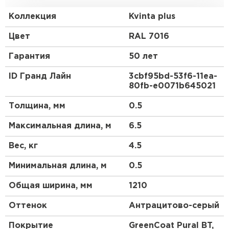
Европу с ее маленькими, красивыми, уютными
домиками.
Коллекция
Kvinta plus
Преимущества:
Цвет
RAL 7016
Гарантия
50 лет
Геометрия волны и высота ступеньки 30 мм
повторяют профиль натуральной черепицы.
ID Гранд Лайн
3cbf95bd-53f6-11ea-
80fb-e0071b645021
3D рез, повторяющий геометрию волны.
Менее заметны горизонтальные стыки.
Толщина, мм
0.5
Максимальная длина, м
6.5
Вес, кг
4.5
Минимальная длина, м
0.5
Общая ширина, мм
1210
Оттенок
Антрацитово-серый
Покрытие
GreenCoat Pural BT,