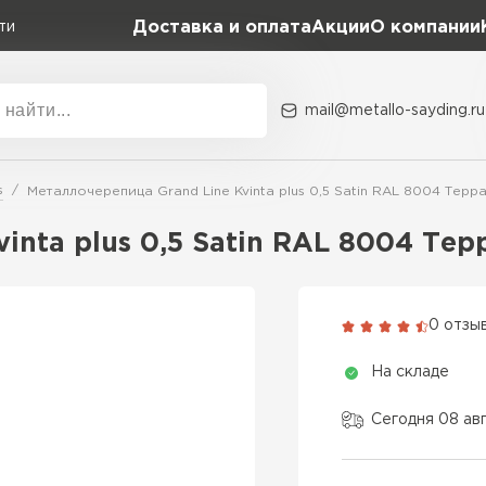
Доставка и оплата
Акции
О компании
ти
mail@metallo-sayding.ru
Акции
О комп
s
Металлочерепица Grand Line Kvinta plus 0,5 Satin RAL 8004 Терра
Коллекция
Доборн
Classic Grand Line
inta plus 0,5 Satin RAL 8004 Тер
Kredo Grand Line
ВСЕ ПРОИЗВОДИТЕЛИ
Kvinta plus Grand Line
0 отзы
Grand Line Kvinta Un
На складе
Modern Grand Line
Kamea Grand Line
Сегодня 08 ав
Монтеррей Grand Line