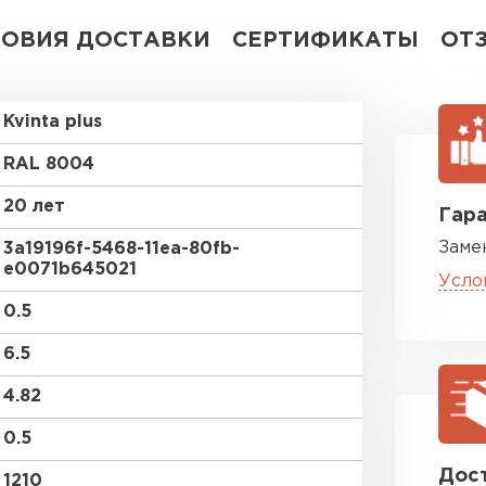
ЛОВИЯ ДОСТАВКИ
СЕРТИФИКАТЫ
ОТ
Kvinta plus
RAL 8004
20 лет
Гара
Заме
3a19196f-5468-11ea-80fb-
e0071b645021
Усло
0.5
6.5
4.82
0.5
Дост
1210