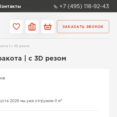
+7 (495) 118-92-43
Контакты
ЗАКАЗАТЬ ЗВОНОК
ании
Контакты
кота | c 3D резом
ые элементы
ракота | c 3D резом
вов
3
густа 2026 мы уже отгрузили 0 м