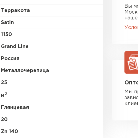
Вы м
Терракота
Моск
наше
Satin
Усло
1150
Grand Line
Россия
Металлочерепица
25
Опто
Мы п
2
м
зави
клие
Глянцевая
20
Zn 140