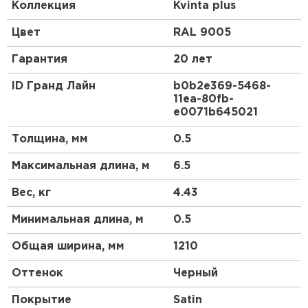
домиками.
Коллекция
Kvinta plus
Преимущества:
Цвет
RAL 9005
Гарантия
20 лет
Геометрия волны и высота ступеньки 30 мм
повторяют профиль натуральной черепицы.
ID Гранд Лайн
b0b2e369-5468-
11ea-80fb-
3D рез, повторяющий геометрию волны.
e0071b645021
Менее заметны горизонтальные стыки.
Толщина, мм
0.5
Максимальная длина, м
6.5
Вес, кг
4.43
Минимальная длина, м
0.5
Общая ширина, мм
1210
Оттенок
Черный
Покрытие
Satin