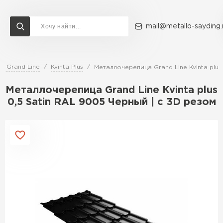
mail@metallo-sayding.
а Grand Line
Kvinta Plus
Металлочерепица Grand Line Kvinta plus
Доставка и оплата
Акции
О компании
Контакты
Металлочерепица Grand Line Kvinta plus
Перейти в каталог
0,5 Satin RAL 9005 Черный | c 3D резом
ВСЕ ПРОИЗВОДИТЕЛИ