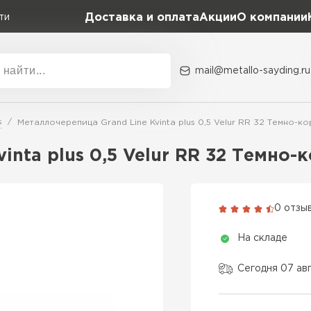
Доставка и оплата
Акции
О компании
ти
mail@metallo-sayding.ru
Акции
О комп
s
Металлочерепица Grand Line Kvinta plus 0,5 Velur RR 32 Темно-ко
Коллекция
Доборн
Classic Grand Line
inta plus 0,5 Velur RR 32 Темно-
Kredo Grand Line
ВСЕ ПРОИЗВОДИТЕЛИ
Kvinta plus Grand Line
0 отзы
Grand Line Kvinta Un
На складе
Modern Grand Line
Kamea Grand Line
Сегодня 07 ав
Монтеррей Grand Line