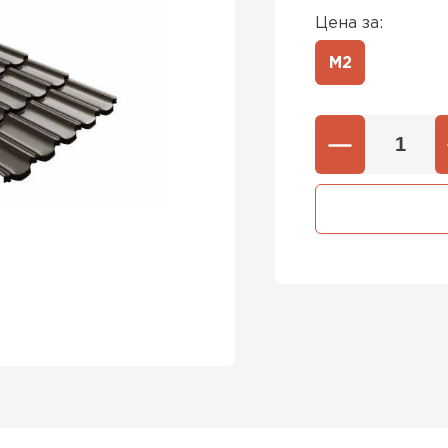
Цена за:
М2