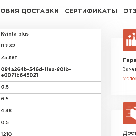
ЛОВИЯ ДОСТАВКИ
СЕРТИФИКАТЫ
ОТ
Kvinta plus
RR 32
25 лет
Гара
Заме
084a264b-546d-11ea-80fb-
e0071b645021
Усло
0.5
6.5
4.38
0.5
Дост
1210