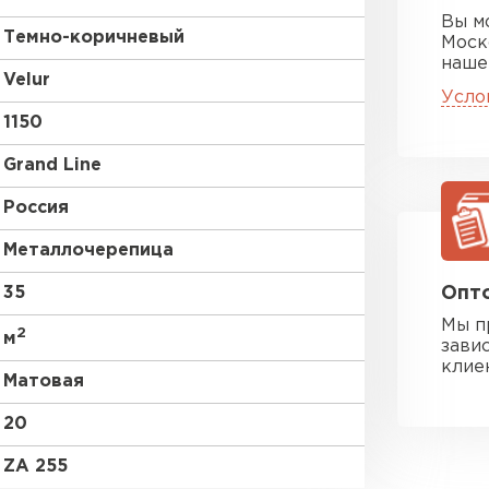
Вы м
Темно-коричневый
Моск
наше
Velur
Усло
1150
Grand Line
Россия
Металлочерепица
35
Опто
Мы п
2
м
зави
клие
Матовая
20
ZA 255