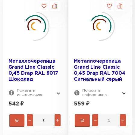
Зеленый мох
8
1170
ПОЛЕЗНАЯ ШИРИНА, ММ:
1180
1183
40
1190
ВЕС, КГ:
50
1195
60
3.73
90
3.74
Металлочерепица
Металлочерепица
1085
Grand Line Classic
Grand Line Classic
3.75
0,45 Drap RAL 8017
0,45 Drap RAL 7004
3.77
Шоколад
Сигнальный серый
3.79
Показать
Показать
информацию
информацию
542
₽
559
₽