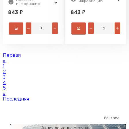
информацию
информацию
843
₽
843
₽
Первая
«
1
2
3
4
5
»
Последняя
Реклама
Акция до конца месяца