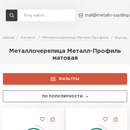
mail@metallo-sayding.
Главная
Каталог
Металлочерепица Металл-Профиль
Матова
Доставка и оплата
Акции
О компании
Контакты
Металлочерепица Металл-Профиль
Перейти в каталог
матовая
ВСЕ ПРОИЗВОДИТЕЛИ
ФИЛЬТРЫ
ЦЕНА, РУБ.:
ПО ПОПУЛЯРНОСТИ
ТОЛЩИНА, ММ:
0.5