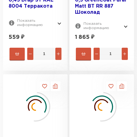
0,45 Drap ST RAL
0,5 GreenCoat Pural
8004 Терракота
Matt BT RR 887
Шоколад
Показать
Показать
информацию
информацию
559
₽
1 865
₽