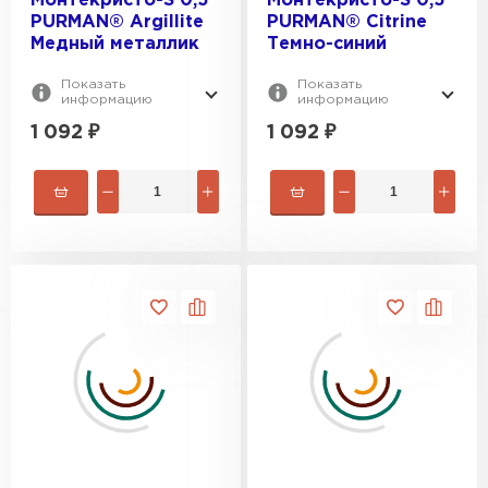
Монтекристо-S 0,5
Монтекристо-S 0,5
PURMAN® Argillite
PURMAN® Citrine
Медный металлик
Темно-синий
Показать
Показать
информацию
информацию
1 092
₽
1 092
₽