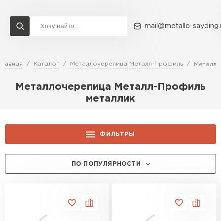
mail@metallo-sayding.
Главная
Каталог
Металлочерепица Металл-Профиль
Металли
Доставка и оплата
Акции
О компании
Контакты
Металлочерепица Металл-Профиль
Перейти в каталог
металлик
ВСЕ ПРОИЗВОДИТЕЛИ
ФИЛЬТРЫ
ЦЕНА, РУБ.:
ПО ПОПУЛЯРНОСТИ
ЦВЕТ:
RAL 9005