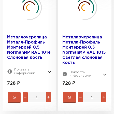
КОЛЛЕКЦИЯ:
RAL 1015
RAL 1018
Ламонтерра XL
RAL 2004
ОТТЕНОК:
Монтекристо
RAL 3005
Монтеррей
Белый
Металлочерепица
Металлочерепица
Монтерроса
ОБЩАЯ ШИРИНА, ММ:
Белый алюминий
Металл-Профиль
Металл-Профиль
Супермонтеррей
Желто-зеленый
Монтеррей 0,5
Монтеррей 0,5
1170
NormanMP RAL 1014
NormanMP RAL 1015
Желтый цинк
ПОЛЕЗНАЯ ШИРИНА, ММ:
1190
Слоновая кость
Светлая слоновая
кость
Зеленая пастель
1195
1100
Показать
Показать
1200
информацию
1110
информацию
1150
728
₽
728
₽
1155