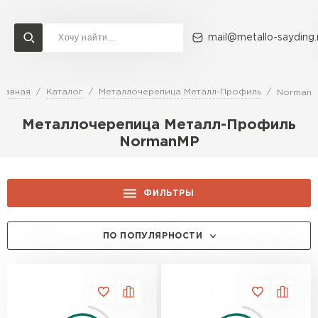
mail@metallo-sayding.
лавная
Каталог
Металлочерепица Металл-Профиль
Norman
Доставка и оплата
Акции
О компании
Контакты
Металлочерепица Металл-Профиль
Перейти в каталог
NormanMP
ВСЕ ПРОИЗВОДИТЕЛИ
ФИЛЬТРЫ
ЦЕНА, РУБ.:
ПО ПОПУЛЯРНОСТИ
ЦВЕТ:
RAL 1014