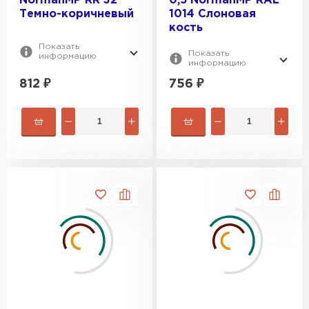
NormanMP RR 32
0,5 NormanMP RAL
Темно-коричневый
1014 Слоновая
кость
Показать
Показать
информацию
информацию
812
₽
756
₽