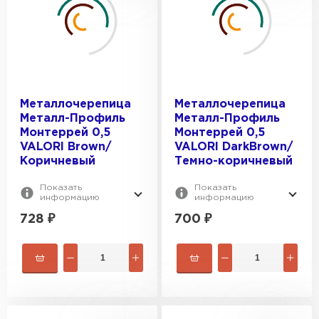
ОТТЕНОК:
Монтекристо
Монтеррей
Коричневый
Монтерроса
ОБЩАЯ ШИРИНА, ММ:
Серый
Супермонтеррей
Темно-коричневый
1170
Металлочерепица
Металлочерепица
Темно-серый
ПОЛЕЗНАЯ ШИРИНА, ММ:
1190
Металл-Профиль
Металл-Профиль
Темно-фиолетовый
1195
Монтеррей 0,5
Монтеррей 0,5
40
VALORI Brown/
VALORI DarkBrown/
1200
50
Коричневый
Темно-коричневый
60
Показать
Показать
информацию
информацию
90
728
₽
700
₽
1100