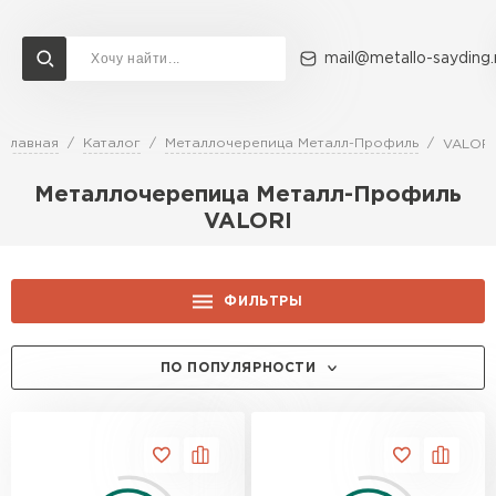
mail@metallo-sayding.
Главная
Каталог
Металлочерепица Металл-Профиль
VALORI
Доставка и оплата
Акции
О компании
Контакты
Металлочерепица Металл-Профиль
Перейти в каталог
VALORI
ВСЕ ПРОИЗВОДИТЕЛИ
ФИЛЬТРЫ
ЦЕНА, РУБ.:
ПО ПОПУЛЯРНОСТИ
КОЛЛЕКЦИЯ:
Ламонтерра XL