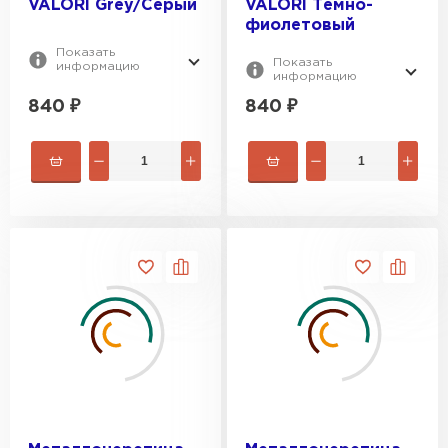
VALORI Grey/Серый
VALORI Темно-
фиолетовый
Показать
Показать
информацию
информацию
840
₽
840
₽