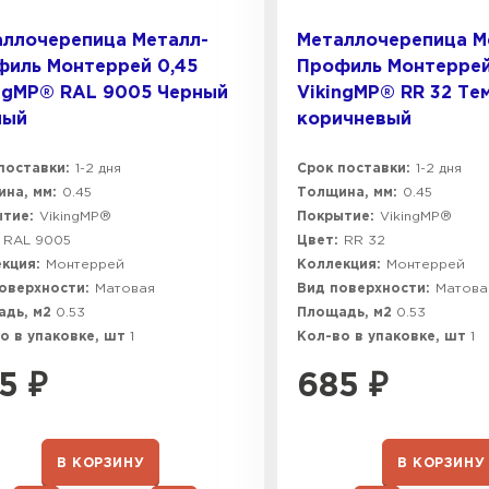
аллочерепица Металл-
Металлочерепица М
филь Монтеррей 0,45
Профиль Монтеррей
ngMP® RAL 9005 Черный
VikingMP® RR 32 Те
ный
коричневый
поставки:
1-2 дня
Срок поставки:
1-2 дня
на, мм:
0.45
Толщина, мм:
0.45
тие:
VikingMP®
Покрытие:
VikingMP®
RAL 9005
Цвет:
RR 32
кция:
Монтеррей
Коллекция:
Монтеррей
оверхности:
Матовая
Вид поверхности:
Матова
адь, м2
0.53
Площадь, м2
0.53
о в упаковке, шт
1
Кол-во в упаковке, шт
1
5
₽
685
₽
В КОРЗИНУ
В КОРЗИНУ