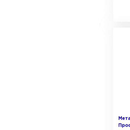
Мет
Про