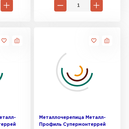
еталл-
Металлочерепица Металл-
террей
Профиль Супермонтеррей