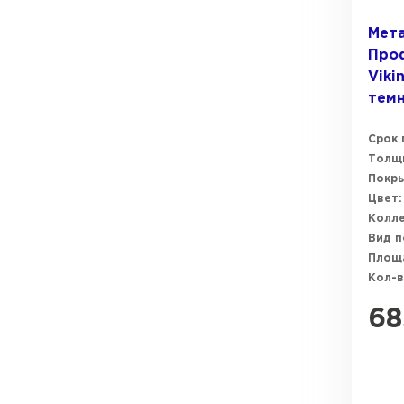
Мет
Про
Viki
тем
Срок 
Толщи
Покры
Цвет:
Колле
Вид п
Площ
Кол-в
68