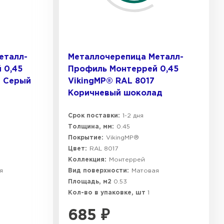
еталл-
Металлочерепица Металл-
 0,45
Профиль Монтеррей 0,45
4 Серый
VikingMP® RAL 8017
Коричневый шоколад
Срок поставки:
1-2 дня
Толщина, мм:
0.45
Покрытие:
VikingMP®
Цвет:
RAL 8017
Коллекция:
Монтеррей
я
Вид поверхности:
Матовая
Площадь, м2
0.53
Кол-во в упаковке, шт
1
685
₽