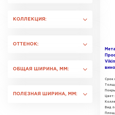
RAL 3005
RAL 3011
КОЛЛЕКЦИЯ:
RAL 6005
RAL 6007
Ламонтерра XL
RAL 7024
Монтекристо
ОТТЕНОК:
Монтеррей
Мет
Монтерроса
Про
Бутылочно-зеленый
Супермонтеррей
Viki
Зеленый мох
вин
ОБЩАЯ ШИРИНА, ММ:
Коричнево-красный
Коричневый шоколад
Срок 
1170
Толщи
Красное вино
1190
Покры
ПОЛЕЗНАЯ ШИРИНА, ММ:
1195
Цвет:
Колле
1200
1100
Вид п
1110
Площ