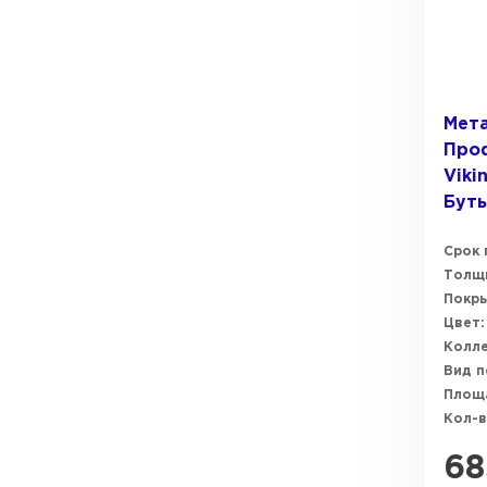
Мет
Про
Viki
Бут
Срок 
Толщи
Покры
Цвет:
Колле
Вид п
Площ
Кол-в
68