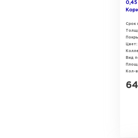
0,45
Кор
Срок 
Толщи
Покры
Цвет:
Колле
Вид п
Площ
Кол-в
64