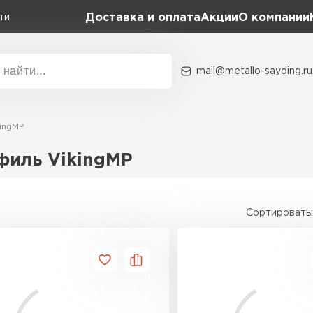
Доставка и оплата
Акции
О компании
ти
mail@metallo-sayding.ru
Акции
О комп
kingMP
Коллекция
Доборн
Classic Grand Line
филь VikingMP
Kredo Grand Line
ВСЕ ПРОИЗВОДИТЕЛИ
Kvinta plus Grand Line
Сортировать:
Grand Line Kvinta Un
Modern Grand Line
Kamea Grand Line
Монтеррей Grand Line