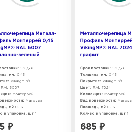
аллочерепица Металл-
Металлочерепица М
филь Монтеррей 0,45
Профиль Монтеррей
ngMP® RAL 6007
VikingMP® RAL 702
ылочно-зеленый
графит
поставки:
1-2 дня
Срок поставки:
1-2 дня
на, мм:
0.45
Толщина, мм:
0.45
тие:
VikingMP®
Покрытие:
VikingMP®
RAL 6007
Цвет:
RAL 7024
кция:
Монтеррей
Коллекция:
Монтеррей
оверхности:
Матовая
Вид поверхности:
Матова
адь, м2
0.53
Площадь, м2
0.53
о в упаковке, шт
1
Кол-во в упаковке, шт
1
5
₽
685
₽