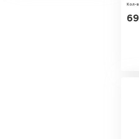
Кол-в
1150
1155
69