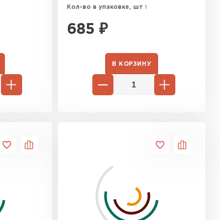
Кол-во в упаковке, шт
1
685
₽
В КОРЗИНУ