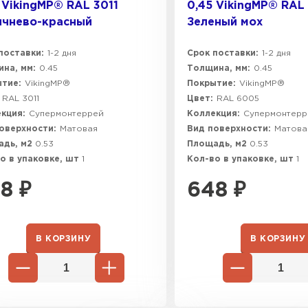
 VikingMP® RAL 3011
0,45 VikingMP® RAL
ичнево-красный
Зеленый мох
поставки:
1-2 дня
Срок поставки:
1-2 дня
на, мм:
0.45
Толщина, мм:
0.45
тие:
VikingMP®
Покрытие:
VikingMP®
RAL 3011
Цвет:
RAL 6005
кция:
Супермонтеррей
Коллекция:
Супермонтерр
оверхности:
Матовая
Вид поверхности:
Матова
адь, м2
0.53
Площадь, м2
0.53
о в упаковке, шт
1
Кол-во в упаковке, шт
1
8
₽
648
₽
В КОРЗИНУ
В КОРЗИНУ