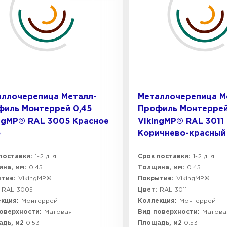
аллочерепица Металл-
Металлочерепица М
филь Монтеррей 0,45
Профиль Монтеррей
ngMP® RAL 3005 Красное
VikingMP® RAL 3011
о
Коричнево-красный
поставки:
1-2 дня
Срок поставки:
1-2 дня
на, мм:
0.45
Толщина, мм:
0.45
тие:
VikingMP®
Покрытие:
VikingMP®
RAL 3005
Цвет:
RAL 3011
кция:
Монтеррей
Коллекция:
Монтеррей
оверхности:
Матовая
Вид поверхности:
Матова
адь, м2
0.53
Площадь, м2
0.53