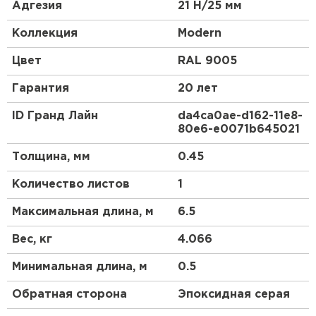
керамической черепицы. Эта металлочерепица в
Адгезия
21 Н/25 мм
скандинавском стиле станет отличным акцентом
Вашего дома. Красивый и гармоничный внешний
Коллекция
Modern
вид, классика линий позволяют металлочерепице
Modern органично сочетаться как с природным
Цвет
RAL 9005
ландшафтом, так и с любым архитектурным
стилем самого дома.
Гарантия
20 лет
ID Гранд Лайн
da4ca0ae-d162-11e8-
80e6-e0071b645021
Толщина, мм
0.45
Количество листов
1
Максимальная длина, м
6.5
Вес, кг
4.066
Минимальная длина, м
0.5
Обратная сторона
Эпоксидная серая