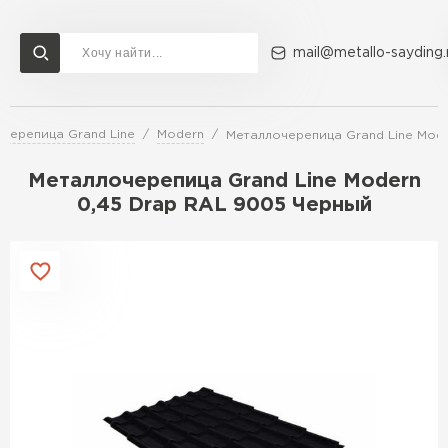
mail@metallo-sayding.
черепица Grand Line
Modern
Металлочерепица Grand Line Mode
Доставка и оплата
Акции
О компании
Контакты
Металлочерепица Grand Line Modern
Перейти в каталог
0,45 Drap RAL 9005 Черный
ВСЕ ПРОИЗВОДИТЕЛИ