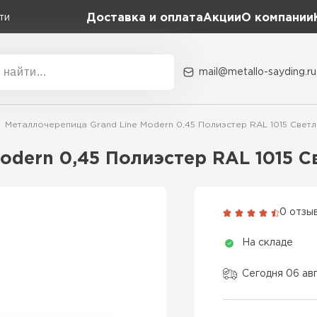
Доставка и оплата
Акции
О компании
ти
mail@metallo-sayding.ru
Акции
О комп
Металлочерепица Grand Line Modern 0,45 Полиэстер RAL 1015 Светл
Коллекция
Доборн
Classic Grand Line
odern 0,45 Полиэстер RAL 1015 С
Kredo Grand Line
ВСЕ ПРОИЗВОДИТЕЛИ
Kvinta plus Grand Line
0 отзы
Grand Line Kvinta Un
На складе
Modern Grand Line
Kamea Grand Line
Сегодня 06 ав
Монтеррей Grand Line