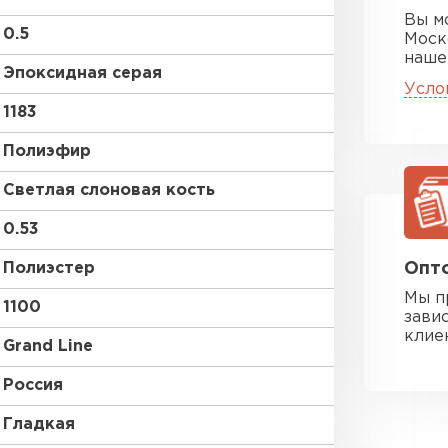
Вы м
0.5
Моск
наше
Эпоксидная серая
Усло
1183
Полиэфир
Светлая слоновая кость
0.53
Полиэстер
Опто
Мы п
1100
зави
клие
Grand Line
Россия
Гладкая