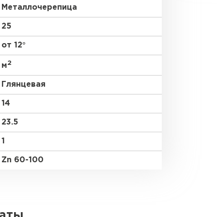
Металлочерепица
25
от 12°
2
м
Глянцевая
14
23.5
1
Zn 60-100
латы