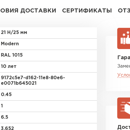
ЛОВИЯ ДОСТАВКИ
СЕРТИФИКАТЫ
ОТ
21 Н/25 мм
Modern
RAL 1015
Гара
Заме
10 лет
Усло
9172c5e7-d162-11e8-80e6-
e0071b645021
0.45
1
6.5
Дост
3.652