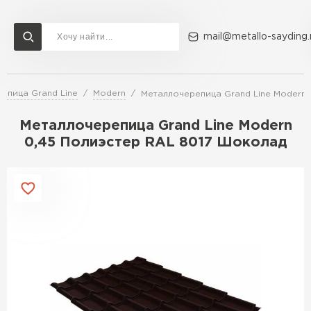
mail@metallo-sayding.
епица Grand Line
Modern
Металлочерепица Grand Line Modern 
Доставка и оплата
Акции
О компании
Контакты
Металлочерепица Grand Line Modern
Перейти в каталог
0,45 Полиэстер RAL 8017 Шоколад
ВСЕ ПРОИЗВОДИТЕЛИ