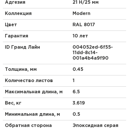
керамической черепицы. Эта металлочерепица в
Адгезия
21 Н/25 мм
скандинавском стиле станет отличным акцентом
Вашего дома. Красивый и гармоничный внешний
Коллекция
Modern
вид, классика линий позволяют металлочерепице
Modern органично сочетаться как с природным
Цвет
RAL 8017
ландшафтом, так и с любым архитектурным
стилем самого дома.
Гарантия
10 лет
ID Гранд Лайн
004052ed-6f55-
11dd-8c14-
001a4b4a9f90
Толщина, мм
0.45
Количество листов
1
Максимальная длина, м
6.5
Вес, кг
3.619
Минимальная длина, м
0.5
Обратная сторона
Эпоксидная серая