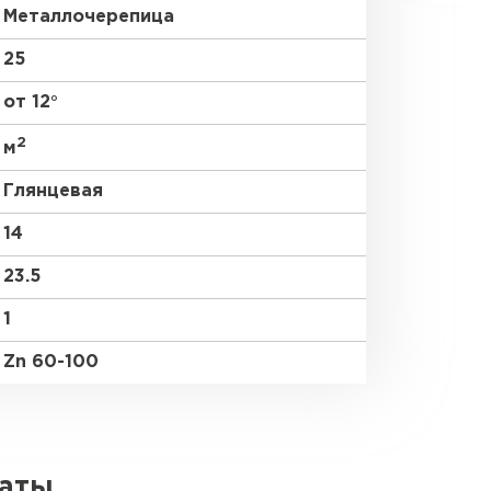
Металлочерепица
25
от 12°
2
м
Глянцевая
14
23.5
1
Zn 60-100
латы