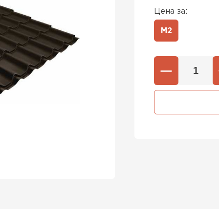
Цена за:
М2