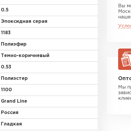
Вы м
0.5
Моск
наше
Эпоксидная серая
Усло
1183
Полиэфир
Темно-коричневый
0.53
Полиэстер
Опто
Мы п
1100
зави
клие
Grand Line
Россия
Гладкая