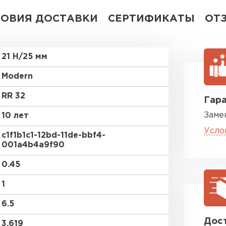
ЛОВИЯ ДОСТАВКИ
СЕРТИФИКАТЫ
ОТ
21 Н/25 мм
Modern
RR 32
Гара
Заме
10 лет
Усло
c1f1b1c1-12bd-11de-bbf4-
001a4b4a9f90
0.45
1
6.5
Дост
3.619