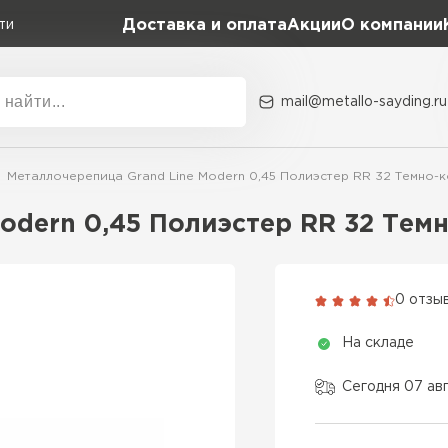
Доставка и оплата
Акции
О компании
ти
mail@metallo-sayding.ru
Акции
О комп
Металлочерепица Grand Line Modern 0,45 Полиэстер RR 32 Темно-
Коллекция
Доборн
Classic Grand Line
odern 0,45 Полиэстер RR 32 Тем
Kredo Grand Line
ВСЕ ПРОИЗВОДИТЕЛИ
Kvinta plus Grand Line
0 отзы
Grand Line Kvinta Un
На складе
Modern Grand Line
Kamea Grand Line
Сегодня 07 ав
Монтеррей Grand Line