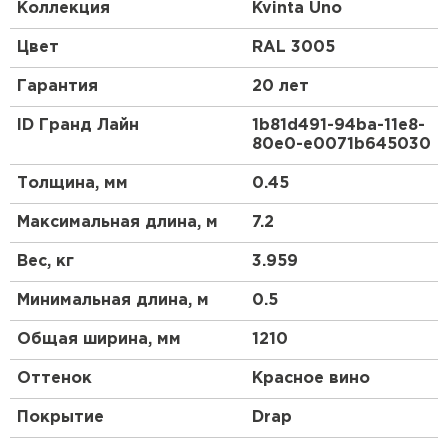
доборных элементов, как и у листовой
Коллекция
Kvinta Uno
металлочерепицы.
Цвет
RAL 3005
Гарантия
20 лет
ID Гранд Лайн
1b81d491-94ba-11e8-
80e0-e0071b645030
Толщина, мм
0.45
Максимальная длина, м
7.2
Вес, кг
3.959
Минимальная длина, м
0.5
Общая ширина, мм
1210
Оттенок
Красное вино
Покрытие
Drap