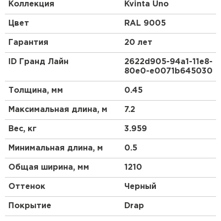
доборных элементов, как и у листовой
Коллекция
Kvinta Uno
металлочерепицы.
Цвет
RAL 9005
Гарантия
20 лет
ID Гранд Лайн
2622d905-94a1-11e8-
80e0-e0071b645030
Толщина, мм
0.45
Максимальная длина, м
7.2
Вес, кг
3.959
Минимальная длина, м
0.5
Общая ширина, мм
1210
Оттенок
Черный
Покрытие
Drap