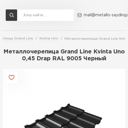
mail@metallo-sayding.
репица Grand Line
Kvinta Uno
Металлочерепица Grand Line Kvin
Доставка и оплата
Акции
О компании
Контакты
Металлочерепица Grand Line Kvinta Uno
Перейти в каталог
0,45 Drap RAL 9005 Черный
ВСЕ ПРОИЗВОДИТЕЛИ