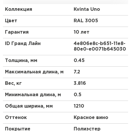
стандартную обрешетку с использованием
доборных элементов, как и у листовой
Коллекция
Kvinta Uno
металлочерепицы.
Цвет
RAL 3005
Гарантия
10 лет
ID Гранд Лайн
4e806e8c-b651-11e8-
80e0-e0071b645030
Толщина, мм
0.45
Максимальная длина, м
7.2
Вес, кг
3.816
Минимальная длина, м
0.5
Общая ширина, мм
1210
Оттенок
Красное вино
Покрытие
Полиэстер