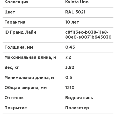
доборных элементов, как и у листовой
Коллекция
Kvinta Uno
металлочерепицы.
Цвет
RAL 5021
Гарантия
10 лет
ID Гранд Лайн
c8f1f3ec-b038-11e8-
80e0-e0071b645030
Толщина, мм
0.45
Максимальная длина, м
7.2
Вес, кг
3.82
Минимальная длина, м
0.5
Общая ширина, мм
1210
Оттенок
Водная синь
Покрытие
Полиэстер