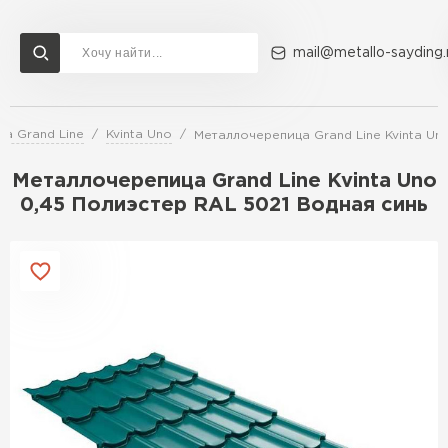
mail@metallo-sayding.
а Grand Line
Kvinta Uno
Металлочерепица Grand Line Kvinta Un
Доставка и оплата
Акции
О компании
Контакты
Металлочерепица Grand Line Kvinta Uno
Перейти в каталог
0,45 Полиэстер RAL 5021 Водная синь
ВСЕ ПРОИЗВОДИТЕЛИ