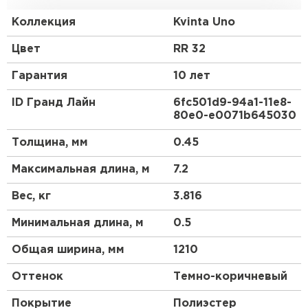
стандартную обрешетку с использованием
доборных элементов, как и у листовой
Коллекция
Kvinta Uno
металлочерепицы.
Цвет
RR 32
Гарантия
10 лет
ID Гранд Лайн
6fc501d9-94a1-11e8-
80e0-e0071b645030
Толщина, мм
0.45
Максимальная длина, м
7.2
Вес, кг
3.816
Минимальная длина, м
0.5
Общая ширина, мм
1210
Оттенок
Темно-коричневый
Покрытие
Полиэстер