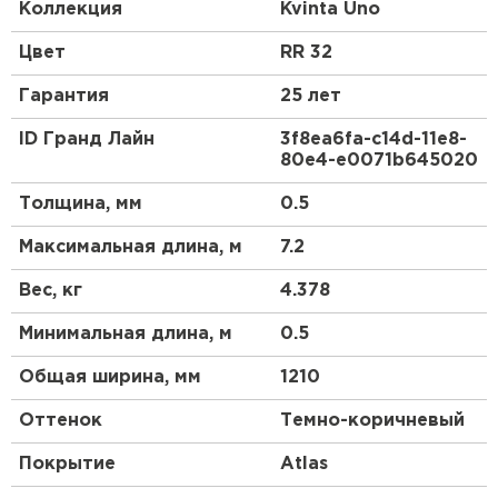
доборных элементов, как и у листовой
Коллекция
Kvinta Uno
металлочерепицы.
Цвет
RR 32
Гарантия
25 лет
ID Гранд Лайн
3f8ea6fa-c14d-11e8-
80e4-e0071b645020
Толщина, мм
0.5
Максимальная длина, м
7.2
Вес, кг
4.378
Минимальная длина, м
0.5
Общая ширина, мм
1210
Оттенок
Темно-коричневый
Покрытие
Atlas