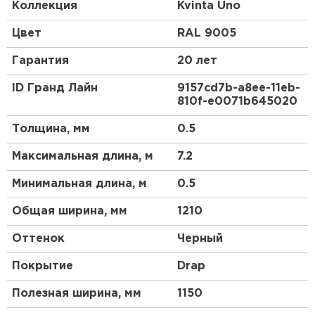
Коллекция
Kvinta Uno
с использованием доборных элементов, как и у
листовой металлочерепицы.
Цвет
RAL 9005
К привычным преимуществам:
Гарантия
20 лет
ступенька 30мм
ID Гранд Лайн
9157cd7b-a8ee-11eb-
увеличенная полезная ширина листа
810f-e0071b645020
выразительный внешний вид
Толщина, мм
0.5
Модульная металлочерепица Kvinta Uno
предлагает дополнительно:
Максимальная длина, м
7.2
меньше обрезков на сложных крышах
Минимальная длина, м
0.5
простой монтаж, даже в "одну каску"
Общая ширина, мм
транспортировка даже в легковом
1210
автомобиле
Оттенок
Черный
удобное хранение
Покрытие
Drap
Полезная ширина, мм
1150