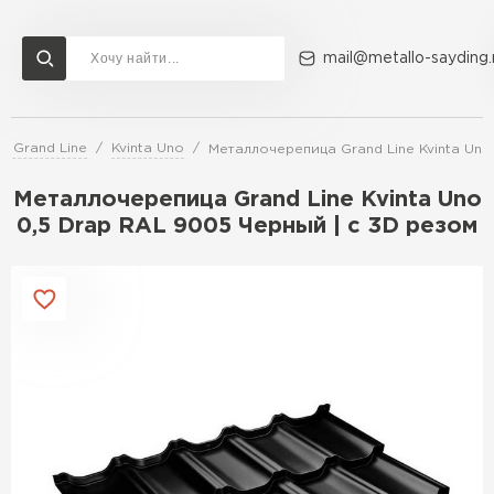
mail@metallo-sayding.
 Grand Line
Kvinta Uno
Металлочерепица Grand Line Kvinta Uno
Доставка и оплата
Акции
О компании
Контакты
Металлочерепица Grand Line Kvinta Uno
Перейти в каталог
0,5 Drap RAL 9005 Черный | c 3D резом
ВСЕ ПРОИЗВОДИТЕЛИ