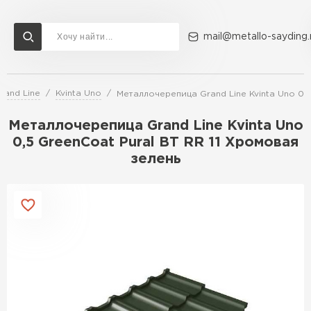
mail@metallo-sayding.
and Line
Kvinta Uno
Металлочерепица Grand Line Kvinta Uno 0,5
Доставка и оплата
Акции
О компании
Контакты
Металлочерепица Grand Line Kvinta Uno
Перейти в каталог
0,5 GreenСoat Pural BT RR 11 Хромовая
зелень
ВСЕ ПРОИЗВОДИТЕЛИ