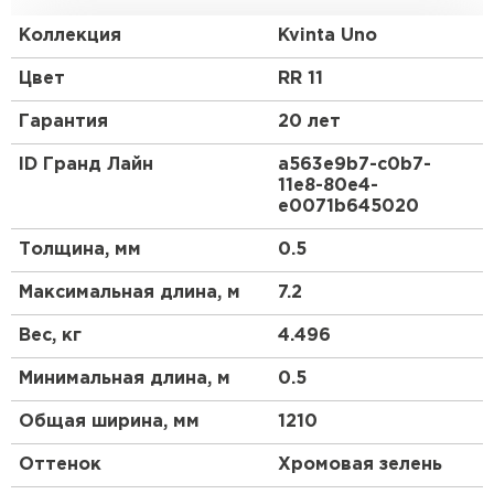
стандартную обрешетку с использованием
доборных элементов, как и у листовой
Коллекция
Kvinta Uno
металлочерепицы.
Цвет
RR 11
Гарантия
20 лет
ID Гранд Лайн
a563e9b7-c0b7-
11e8-80e4-
e0071b645020
Толщина, мм
0.5
Максимальная длина, м
7.2
Вес, кг
4.496
Минимальная длина, м
0.5
Общая ширина, мм
1210
Оттенок
Хромовая зелень