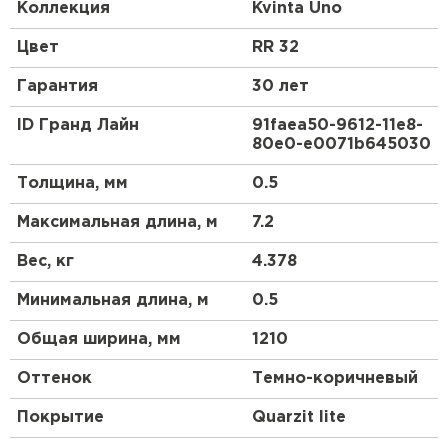
доборных элементов, как и у листовой
Коллекция
Kvinta Uno
металлочерепицы.
Цвет
RR 32
Гарантия
30 лет
ID Гранд Лайн
91faea50-9612-11e8-
80e0-e0071b645030
Толщина, мм
0.5
Максимальная длина, м
7.2
Вес, кг
4.378
Минимальная длина, м
0.5
Общая ширина, мм
1210
Оттенок
Темно-коричневый
Покрытие
Quarzit lite