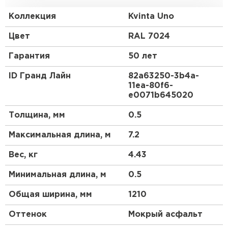
стандартную обрешетку с использованием
доборных элементов, как и у листовой
Коллекция
Kvinta Uno
металлочерепицы.
Цвет
RAL 7024
Гарантия
50 лет
ID Гранд Лайн
82a63250-3b4a-
11ea-80f6-
e0071b645020
Толщина, мм
0.5
Максимальная длина, м
7.2
Вес, кг
4.43
Минимальная длина, м
0.5
Общая ширина, мм
1210
Оттенок
Мокрый асфальт