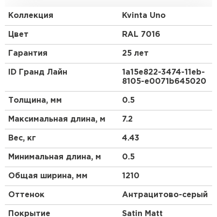
стандартную обрешетку с использованием
доборных элементов, как и у листовой
Коллекция
Kvinta Uno
металлочерепицы.
Цвет
RAL 7016
Гарантия
25 лет
ID Гранд Лайн
1a15e822-3474-11eb-
8105-e0071b645020
Толщина, мм
0.5
Максимальная длина, м
7.2
Вес, кг
4.43
Минимальная длина, м
0.5
Общая ширина, мм
1210
Оттенок
Антрацитово-серый
Покрытие
Satin Мatt