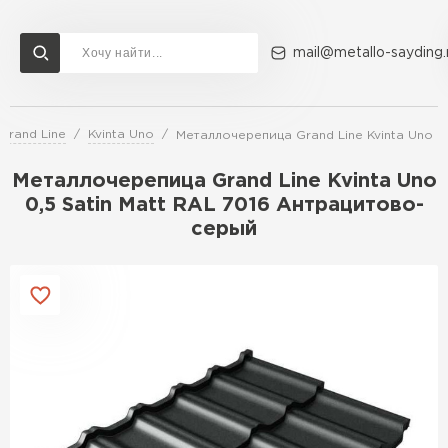
mail@metallo-sayding.
Grand Line
Kvinta Uno
Металлочерепица Grand Line Kvinta Uno 0
Доставка и оплата
Акции
О компании
Контакты
Металлочерепица Grand Line Kvinta Uno
Перейти в каталог
0,5 Satin Мatt RAL 7016 Антрацитово-
серый
ВСЕ ПРОИЗВОДИТЕЛИ