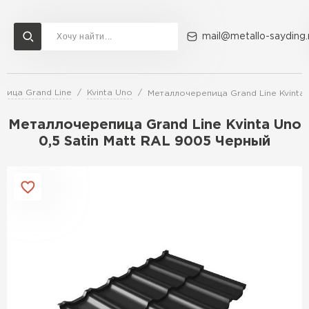
mail@metallo-sayding.
пица Grand Line
Kvinta Uno
Металлочерепица Grand Line Kvinta 
Доставка и оплата
Акции
О компании
Контакты
Металлочерепица Grand Line Kvinta Uno
Перейти в каталог
0,5 Satin Мatt RAL 9005 Черный
ВСЕ ПРОИЗВОДИТЕЛИ