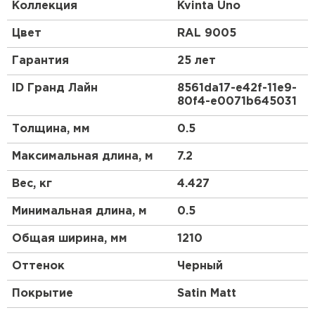
доборных элементов, как и у листовой
Коллекция
Kvinta Uno
металлочерепицы.
Цвет
RAL 9005
Гарантия
25 лет
ID Гранд Лайн
8561da17-e42f-11e9-
80f4-e0071b645031
Толщина, мм
0.5
Максимальная длина, м
7.2
Вес, кг
4.427
Минимальная длина, м
0.5
Общая ширина, мм
1210
Оттенок
Черный
Покрытие
Satin Мatt