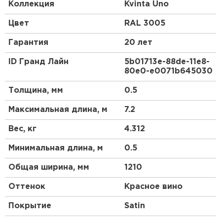
доборных элементов, как и у листовой
Коллекция
Kvinta Uno
металлочерепицы.
Цвет
RAL 3005
Гарантия
20 лет
ID Гранд Лайн
5b01713e-88de-11e8-
80e0-e0071b645030
Толщина, мм
0.5
Максимальная длина, м
7.2
Вес, кг
4.312
Минимальная длина, м
0.5
Общая ширина, мм
1210
Оттенок
Красное вино
Покрытие
Satin