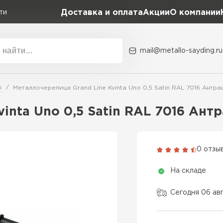
Доставка и оплата
Акции
О компании
ти
mail@metallo-sayding.ru
Акции
О комп
o
Металлочерепица Grand Line Kvinta Uno 0,5 Satin RAL 7016 Антр
Коллекция
Доборн
Classic Grand Line
vinta Uno 0,5 Satin RAL 7016 Ант
Kredo Grand Line
ВСЕ ПРОИЗВОДИТЕЛИ
Kvinta plus Grand Line
0 отзы
Grand Line Kvinta Un
На складе
Modern Grand Line
Kamea Grand Line
Сегодня 06 ав
Монтеррей Grand Line