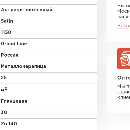
Вы м
Антрацитово-серый
Моск
наше
Satin
Усло
1150
Grand Line
Россия
Металлочерепица
25
Опто
Мы п
2
м
зави
клие
Глянцевая
30
Zn 140