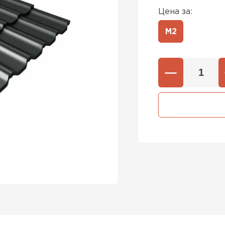
Цена за:
М2