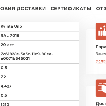
ЛОВИЯ ДОСТАВКИ
СЕРТИФИКАТЫ
ОТ
Kvinta Uno
RAL 7016
20 лет
Гара
Заме
7c61828e-3a5c-11e9-80ea-
e0071b645021
Усло
0.5
7.2
4.427
0.5
Дост
1210