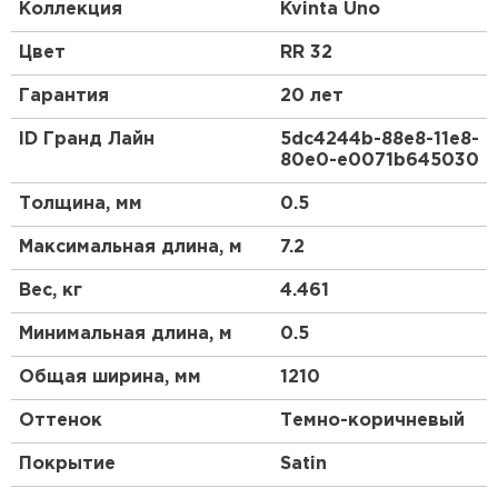
доборных элементов, как и у листовой
Коллекция
Kvinta Uno
металлочерепицы.
Цвет
RR 32
Гарантия
20 лет
ID Гранд Лайн
5dc4244b-88e8-11e8-
80e0-e0071b645030
Толщина, мм
0.5
Максимальная длина, м
7.2
Вес, кг
4.461
Минимальная длина, м
0.5
Общая ширина, мм
1210
Оттенок
Темно-коричневый
Покрытие
Satin