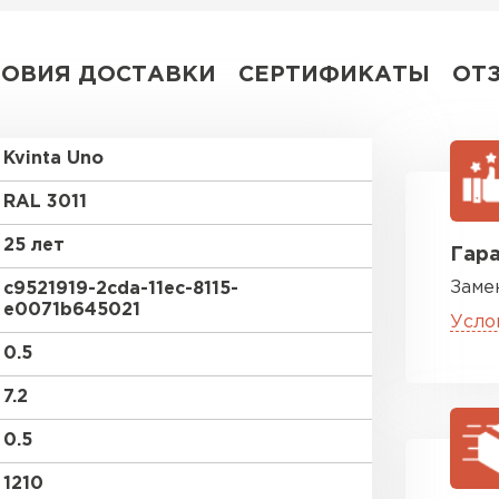
ЛОВИЯ ДОСТАВКИ
СЕРТИФИКАТЫ
ОТ
Kvinta Uno
RAL 3011
25 лет
Гара
Заме
c9521919-2cda-11ec-8115-
e0071b645021
Усло
0.5
7.2
0.5
1210