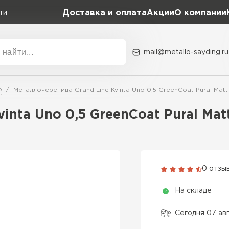
Доставка и оплата
Акции
О компании
ти
mail@metallo-sayding.ru
Акции
О комп
o
Металлочерепица Grand Line Kvinta Uno 0,5 GreenCoat Pural Mat
Коллекция
Доборн
Classic Grand Line
inta Uno 0,5 GreenCoat Pural Mat
Kredo Grand Line
ВСЕ ПРОИЗВОДИТЕЛИ
Kvinta plus Grand Line
Grand Line Kvinta Un
0 отзы
Modern Grand Line
На складе
Kamea Grand Line
Монтеррей Grand Line
Сегодня 07 ав