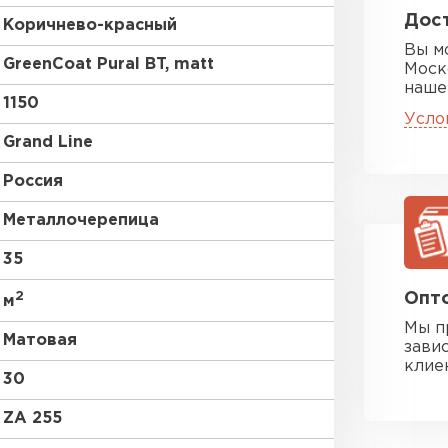
Дост
Коричнево-красный
Вы м
GreenCoat Pural BT, matt
Моск
наше
1150
Усло
Grand Line
Россия
Металлочерепица
35
2
Опто
м
Мы п
Матовая
зави
клие
30
ZA 255