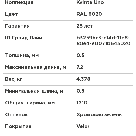
доборных элементов, как и у листовой
Коллекция
Kvinta Uno
металлочерепицы.
Цвет
RAL 6020
Гарантия
25 лет
ID Гранд Лайн
b3259bc3-c14d-11e8-
80e4-e0071b645020
Толщина, мм
0.5
Максимальная длина, м
7.2
Вес, кг
4.378
Минимальная длина, м
0.5
Общая ширина, мм
1210
Оттенок
Хромовая зелень
Покрытие
Velur