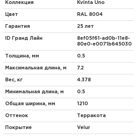
доборных элементов, как и у листовой
Коллекция
Kvinta Uno
металлочерепицы.
Цвет
RAL 8004
Гарантия
25 лет
ID Гранд Лайн
8ef05f61-ad0b-11e8-
80e0-e0071b645030
Толщина, мм
0.5
Максимальная длина, м
7.2
Вес, кг
4.378
Минимальная длина, м
0.5
Общая ширина, мм
1210
Оттенок
Терракота
Покрытие
Velur