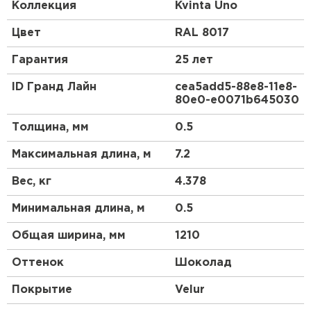
доборных элементов, как и у листовой
Коллекция
Kvinta Uno
металлочерепицы.
Цвет
RAL 8017
Гарантия
25 лет
ID Гранд Лайн
cea5add5-88e8-11e8-
80e0-e0071b645030
Толщина, мм
0.5
Максимальная длина, м
7.2
Вес, кг
4.378
Минимальная длина, м
0.5
Общая ширина, мм
1210
Оттенок
Шоколад
Покрытие
Velur