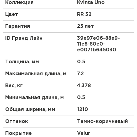
доборных элементов, как и у листовой
Коллекция
Kvinta Uno
металлочерепицы.
Цвет
RR 32
Гарантия
25 лет
ID Гранд Лайн
39e97e06-88e9-
11e8-80e0-
e0071b645030
Толщина, мм
0.5
Максимальная длина, м
7.2
Вес, кг
4.378
Минимальная длина, м
0.5
Общая ширина, мм
1210
Оттенок
Темно-коричневый
Покрытие
Velur