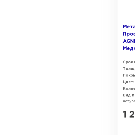
Мет
Проф
AGN
Мед
Срок 
Толщи
Покры
Цвет:
Колле
Вид п
натур
1 