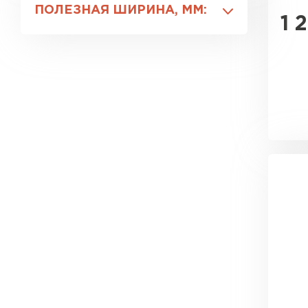
материалов
ПОЛЕЗНАЯ ШИРИНА, ММ:
1 
Матовая
50
Металлик
1150