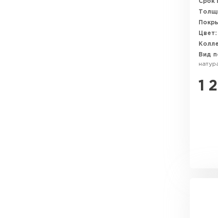
Срок 
Толщи
Покры
Цвет:
Колле
Вид п
натур
1 