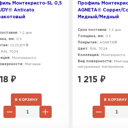
иль Монтекристо-SL 0,5
Профиль Монтекрис
DY® Anticato
AGNETA® Copper/Co
ракотовый
Медный/Медный
Срок поставки:
1-2 дня
поставки:
1-2 дня
Толщина, мм:
0.5
на, мм:
0.5
Покрытие:
AGNETA®
тие:
CLOUDY®
Цвет:
RAL 7024
RAL 7024
Коллекция:
Монтекристо
кция:
Монтекристо
Вид поверхности:
Имитац
оверхности:
Матовая
натуральных материалов
218
₽
1 215
₽
В КОРЗИНУ
В КОРЗИНУ