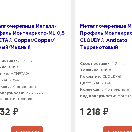
аллочерепица Металл-
Металлочерепица М
иль Монтекристо-ML 0,5
Профиль Монтекрис
ETA® Copper/Copper/
CLOUDY® Anticato
ный/Медный
Терракотовый
поставки:
1-2 дня
Срок поставки:
1-2 дня
на, мм:
0.5
Толщина, мм:
0.5
тие:
AGNETA®
Покрытие:
CLOUDY®
RAL 7024
Цвет:
RAL 7024
кция:
Монтекристо
Коллекция:
Монтекристо
оверхности:
Имитация
Вид поверхности:
Матова
альных материалов
232
₽
1 218
₽