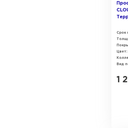
Проф
CLOU
Тер
Срок 
Толщи
Покры
Цвет:
Колле
Вид п
1 