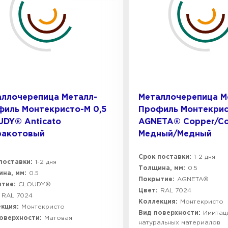
аллочерепица Металл-
Металлочерепица М
иль Монтекристо-M 0,5
Профиль Монтекрис
DY® Anticato
AGNETA® Copper/Co
ракотовый
Медный/Медный
Срок поставки:
1-2 дня
поставки:
1-2 дня
Толщина, мм:
0.5
на, мм:
0.5
Покрытие:
AGNETA®
тие:
CLOUDY®
Цвет:
RAL 7024
RAL 7024
Коллекция:
Монтекристо
кция:
Монтекристо
Вид поверхности:
Имитац
оверхности:
Матовая
натуральных материалов