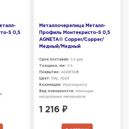
еталл-
Металлочерепица Металл-
то-S 0,5
Профиль Монтекристо-S 0,5
AGNETA® Copper/Copper/
Медный/Медный
Срок поставки:
1-2 дня
Толщина, мм:
0.5
Покрытие:
AGNETA®
Цвет:
RAL 7024
Коллекция:
Монтекристо
Вид поверхности:
Имитация
я
натуральных материалов
1 216
₽