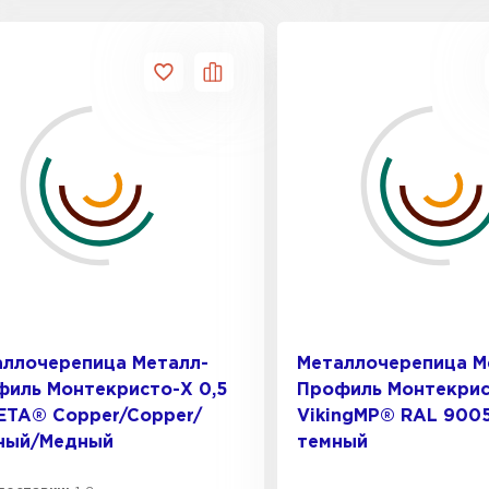
аллочерепица Металл-
Металлочерепица М
иль Монтекристо-X 0,5
Профиль Монтекрис
ETA® Copper/Copper/
VikingMP® RAL 900
ный/Медный
темный