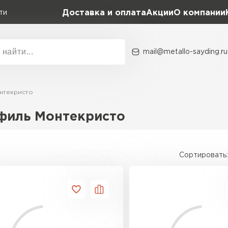
Доставка и оплата
Акции
О компании
ти
mail@metallo-sayding.ru
Акции
О комп
нтекристо
Коллекция
Доборн
Classic Grand Line
филь Монтекристо
Kredo Grand Line
ВСЕ ПРОИЗВОДИТЕЛИ
Kvinta plus Grand Line
Сортировать:
Grand Line Kvinta Un
Modern Grand Line
Kamea Grand Line
Монтеррей Grand Line