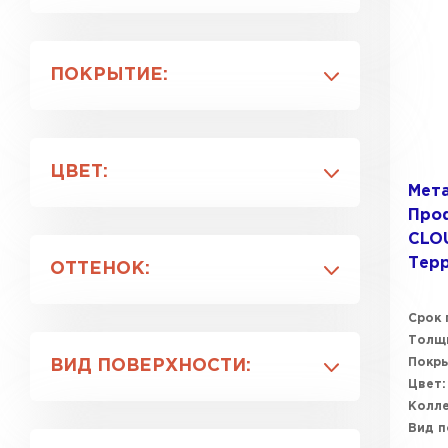
0.5
0.45
ПОКРЫТИЕ:
AGNETA®
CLOUDY®
ЦВЕТ:
NormanMP
Мет
PURETAN®
Проф
RAL 1015
PURMAN®
CLOU
RAL 3005
Тер
ОТТЕНОК:
RAL 3011
RAL 3020
Anticato Терракотовый
Срок 
RAL 5002
Толщи
Argillite Медный металлик
Покры
ВИД ПОВЕРХНОСТИ:
Citrine Темно-синий
Цвет:
Galmei Сиреневый металлик
Колле
Глянцевая
Tourmalin Светло-зеленый
Вид п
Имитация натуральных
металлик