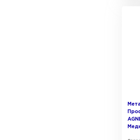
Мет
Проф
AGN
Мед