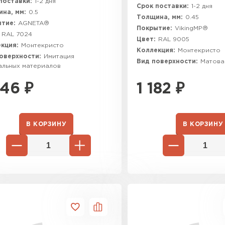
поставки:
1-2 дня
Срок поставки:
1-2 дня
на, мм:
0.5
Толщина, мм:
0.45
тие:
AGNETA®
Покрытие:
VikingMP®
RAL 7024
Цвет:
RAL 9005
кция:
Монтекристо
Коллекция:
Монтекристо
оверхности:
Имитация
Вид поверхности:
Матова
альных материалов
246
₽
1 182
₽
В КОРЗИНУ
В КОРЗИНУ