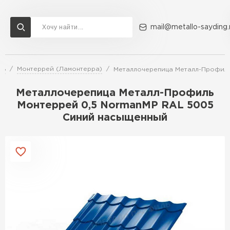
mail@metallo-sayding.
ль
Монтеррей (Ламонтерра)
Металлочерепица Металл-Профиль
Доставка и оплата
Акции
О компании
Контакты
Металлочерепица Металл-Профиль
Перейти в каталог
Монтеррей 0,5 NormanMP RAL 5005
Синий насыщенный
ВСЕ ПРОИЗВОДИТЕЛИ