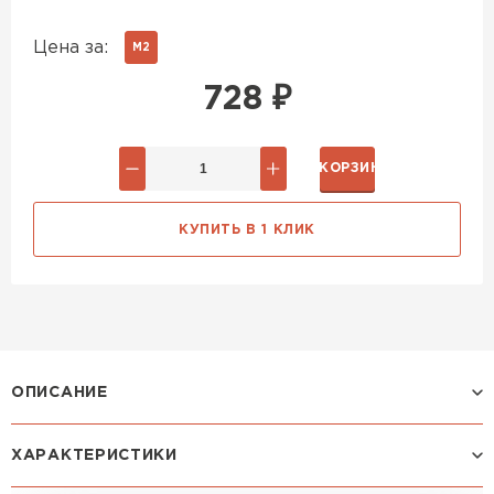
Цена за:
М2
728
₽
В КОРЗИНУ
КУПИТЬ В 1 КЛИК
ОПИСАНИЕ
ХАРАКТЕРИСТИКИ
Профиль ЛАМОНТЕРРА: