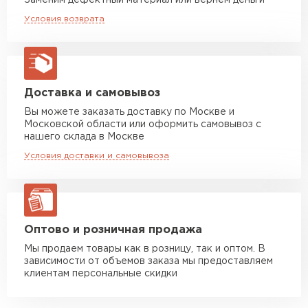
Заменим дефектный материал или вернём деньги
Машина до 20 тн до 80 м3
от 10 500 руб
Условия возврата
макс. длина груза 13,5 м
Устойчивость к мех.
Удовлетворительная
повреждениям
Манипулятор до 5 тн
от 7 000 руб
Вид поверхности
Глянцевая
макс. длина груза 6 м
Высота ступеньки, мм
14
Манипулятор до 10 тн
от 13 000 руб
Доставка и самовывоз
макс. длина груза 8 м
Вы можете заказать доставку по Москве и
Высота волны, мм
23
Московской области или оформить самовывоз с
Манипулятор до 20 тн
от 16 000 руб
нашего склада в Москве
Кол-во в упаковке, шт
макс. длина груза 13,5 м
1
Условия доставки и самовывоза
Защитный слой, г/м2
Zn 60-100
ЗАКАЗАТЬ С ДОСТАВКОЙ
Имитация
Керамику
Оптово и розничная продажа
Мы продаем товары как в розницу, так и оптом. В
зависимости от объемов заказа мы предоставляем
клиентам персональные скидки