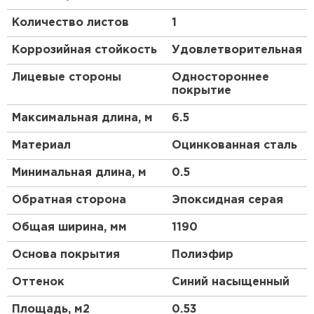
покрытие получило в коттеджном строительстве.
Количество листов
1
Оно характеризуется всеми необходимыми
качествами для обустройства практичного
Коррозийная стойкость
Удовлетворительная
жилища. Толщина изделий в покрытии
NormanMP
®
— не менее 0,5 мм. Само покрытие
Лицевые стороны
Одностороннее
имеет толщину 25 мкм. При выпуске стали с
покрытие
покрытием NormanMP
®
все этапы производства в
обязательном порядке контролируются нашими
Максимальная длина, м
6.5
специалистами. Это позволяет гарантировать
срок службы продукции до 20 лет*.
Материал
Оцинкованная сталь
Преимущества:
Минимальная длина, м
0.5
Обратная сторона
Эпоксидная серая
Вас порадует долгий срок эксплуатации
стальной черепицы.
Общая ширина, мм
1190
Надёжная стальная основа оберегает
Основа покрытия
Полиэфир
металлочерепицу от механических
повреждений.
Оттенок
Синий насыщенный
Данный кровельный материал
пожаробезопасен.
Площадь, м2
0.53