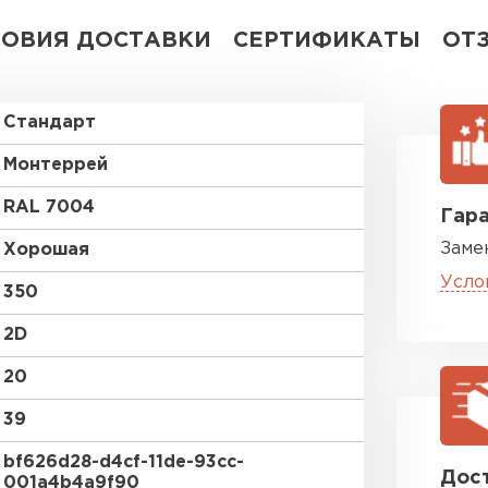
ЛОВИЯ ДОСТАВКИ
СЕРТИФИКАТЫ
ОТ
Стандарт
Монтеррей
RAL 7004
Гара
Заме
Хорошая
Усло
350
2D
20
39
bf626d28-d4cf-11de-93cc-
Дост
001a4b4a9f90