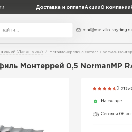
Доставка и оплата
Акции
О компании
ти
mail@metallo-sayding.ru
Акции
О комп
нтеррей (Ламонтерра)
Металлочерепица Металл-Профиль Монтер
Коллекция
Доборн
Classic Grand Line
филь Монтеррей 0,5 NormanMP R
Kredo Grand Line
ВСЕ ПРОИЗВОДИТЕЛИ
Kvinta plus Grand Line
0 отзы
Grand Line Kvinta Un
На складе
Modern Grand Line
Kamea Grand Line
Сегодня 06 ав
Монтеррей Grand Line