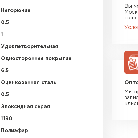
Вы м
Негорючие
Моск
наше
0.5
Усло
1
Удовлетворительная
Одностороннее покрытие
6.5
Оцинкованная сталь
Опто
Мы п
0.5
зави
клие
Эпоксидная серая
1190
Полиэфир