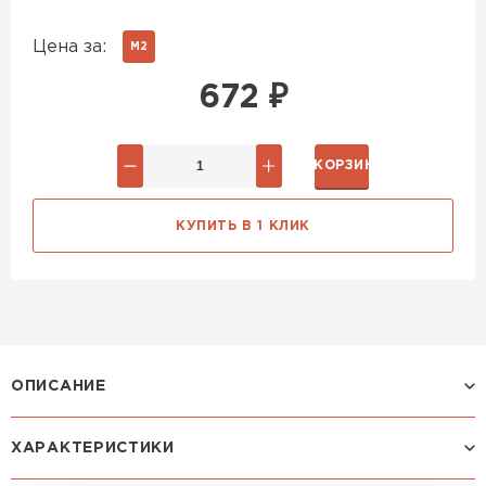
Цена за:
М2
672
₽
В КОРЗИНУ
КУПИТЬ В 1 КЛИК
ОПИСАНИЕ
ХАРАКТЕРИСТИКИ
Профиль ЛАМОНТЕРРА: