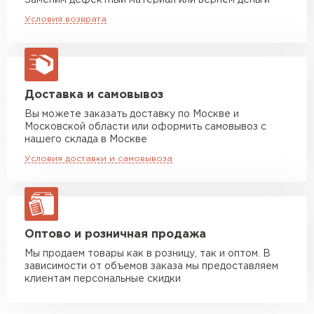
Заменим дефектный материал или вернём деньги
Машина до 20 тн до 80 м3
от 10 500 руб
Условия возврата
макс. длина груза 13,5 м
Устойчивость к мех.
Удовлетворительная
повреждениям
Манипулятор до 5 тн
от 7 000 руб
Вид поверхности
Глянцевая
макс. длина груза 6 м
Высота ступеньки, мм
14
Манипулятор до 10 тн
от 13 000 руб
Доставка и самовывоз
макс. длина груза 8 м
Вы можете заказать доставку по Москве и
Высота волны, мм
23
Московской области или оформить самовывоз с
Манипулятор до 20 тн
от 16 000 руб
нашего склада в Москве
Кол-во в упаковке, шт
макс. длина груза 13,5 м
1
Условия доставки и самовывоза
Защитный слой, г/м2
Zn 60-100
ЗАКАЗАТЬ С ДОСТАВКОЙ
Имитация
Керамику
Оптово и розничная продажа
Мы продаем товары как в розницу, так и оптом. В
зависимости от объемов заказа мы предоставляем
клиентам персональные скидки