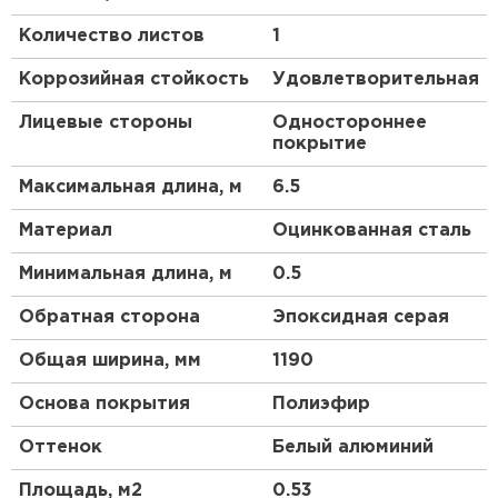
покрытие получило в коттеджном строительстве.
Количество листов
1
Оно характеризуется всеми необходимыми
качествами для обустройства практичного
Коррозийная стойкость
Удовлетворительная
жилища. Толщина изделий в покрытии
NormanMP
®
— не менее 0,5 мм. Само покрытие
Лицевые стороны
Одностороннее
имеет толщину 25 мкм. При выпуске стали с
покрытие
покрытием NormanMP
®
все этапы производства в
обязательном порядке контролируются нашими
Максимальная длина, м
6.5
специалистами. Это позволяет гарантировать
срок службы продукции до 20 лет*.
Материал
Оцинкованная сталь
Преимущества:
Минимальная длина, м
0.5
Обратная сторона
Эпоксидная серая
Вас порадует долгий срок эксплуатации
стальной черепицы.
Общая ширина, мм
1190
Надёжная стальная основа оберегает
Основа покрытия
Полиэфир
металлочерепицу от механических
повреждений.
Оттенок
Белый алюминий
Данный кровельный материал
пожаробезопасен.
Площадь, м2
0.53