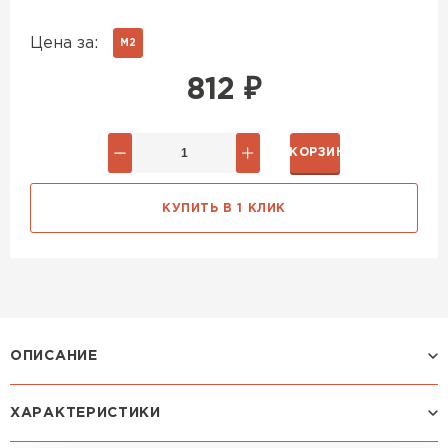
Цена за:
М2
812
₽
В КОРЗИНУ
КУПИТЬ В 1 КЛИК
ОПИСАНИЕ
ХАРАКТЕРИСТИКИ
Профиль ЛАМОНТЕРРА: