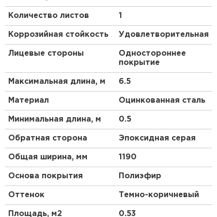
покрытие получило в коттеджном строительстве.
Количество листов
1
Оно характеризуется всеми необходимыми
качествами для обустройства практичного
Коррозийная стойкость
Удовлетворительная
жилища. Толщина изделий в покрытии
NormanMP
®
— не менее 0,5 мм. Само покрытие
Лицевые стороны
Одностороннее
имеет толщину 25 мкм. При выпуске стали с
покрытие
покрытием NormanMP
®
все этапы производства в
обязательном порядке контролируются нашими
Максимальная длина, м
6.5
специалистами. Это позволяет гарантировать
срок службы продукции до 20 лет*.
Материал
Оцинкованная сталь
Преимущества:
Минимальная длина, м
0.5
Обратная сторона
Эпоксидная серая
Вас порадует долгий срок эксплуатации
стальной черепицы.
Общая ширина, мм
1190
Надёжная стальная основа оберегает
Основа покрытия
Полиэфир
металлочерепицу от механических
повреждений.
Оттенок
Темно-коричневый
Данный кровельный материал
пожаробезопасен.
Площадь, м2
0.53