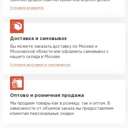
Заменим дефектный материал или вернём деньги
Машина до 20 тн до 80 м3
от 10 500 руб
Условия возврата
макс. длина груза 13,5 м
Устойчивость к мех.
Удовлетворительная
повреждениям
Манипулятор до 5 тн
от 7 000 руб
Вид поверхности
Глянцевая
макс. длина груза 6 м
Высота ступеньки, мм
14
Манипулятор до 10 тн
от 13 000 руб
Доставка и самовывоз
макс. длина груза 8 м
Вы можете заказать доставку по Москве и
Высота волны, мм
23
Московской области или оформить самовывоз с
Манипулятор до 20 тн
от 16 000 руб
нашего склада в Москве
Кол-во в упаковке, шт
макс. длина груза 13,5 м
1
Условия доставки и самовывоза
Защитный слой, г/м2
Zn 60-100
ЗАКАЗАТЬ С ДОСТАВКОЙ
Имитация
Керамику
Оптово и розничная продажа
Мы продаем товары как в розницу, так и оптом. В
зависимости от объемов заказа мы предоставляем
клиентам персональные скидки