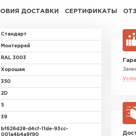
ЛОВИЯ ДОСТАВКИ
СЕРТИФИКАТЫ
ОТ
Стандарт
Монтеррей
RAL 3003
Гара
Заме
Хорошая
Усло
350
2D
5
39
bf626d28-d4cf-11de-93cc-
Дост
001a4b4a9f90