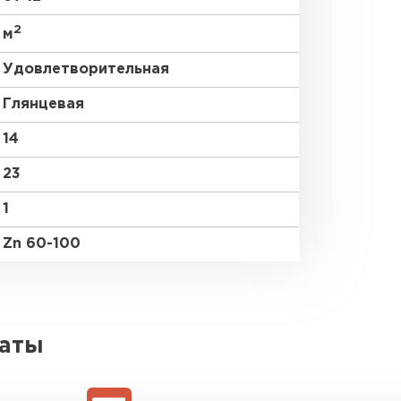
2
м
Удовлетворительная
Глянцевая
14
23
1
Zn 60-100
латы