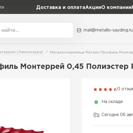
Доставка и оплата
Акции
О компании
ти
mail@metallo-sayding.ru
Акции
О комп
нтеррей (Ламонтерра)
Металлочерепица Металл-Профиль Монтер
Коллекция
Доборн
Classic Grand Line
иль Монтеррей 0,45 Полиэстер 
Kredo Grand Line
ВСЕ ПРОИЗВОДИТЕЛИ
Kvinta plus Grand Line
0 отзы
Grand Line Kvinta Un
На складе
Modern Grand Line
Kamea Grand Line
Сегодня 06 ав
Монтеррей Grand Line