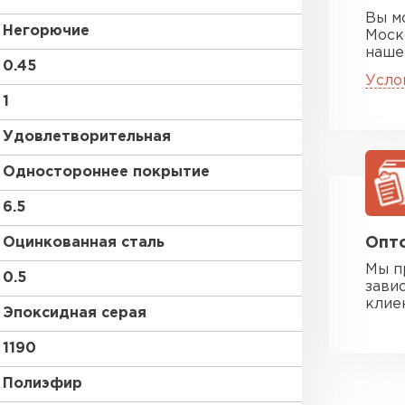
Вы м
Негорючие
Моск
наше
0.45
Усло
1
Удовлетворительная
Одностороннее покрытие
6.5
Оцинкованная сталь
Опто
Мы п
0.5
зави
клие
Эпоксидная серая
1190
Полиэфир