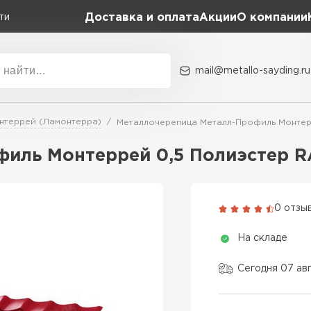
Доставка и оплата
Акции
О компании
ти
mail@metallo-sayding.ru
Акции
О комп
нтеррей (Ламонтерра)
Металлочерепица Металл-Профиль Монтерр
Коллекция
Доборн
Classic Grand Line
иль Монтеррей 0,5 Полиэстер R
Kredo Grand Line
ВСЕ ПРОИЗВОДИТЕЛИ
Kvinta plus Grand Line
0 отзы
Grand Line Kvinta Un
На складе
Modern Grand Line
Kamea Grand Line
Сегодня 07 ав
Монтеррей Grand Line