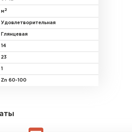
2
м
Удовлетворительная
Глянцевая
14
23
1
Zn 60-100
латы