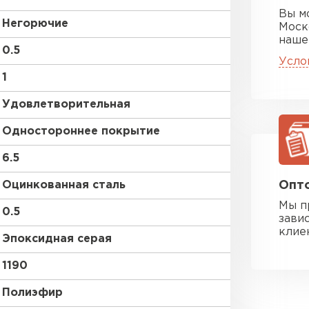
Вы м
Негорючие
Моск
наше
0.5
Усло
1
Удовлетворительная
Одностороннее покрытие
6.5
Оцинкованная сталь
Опто
Мы п
0.5
зави
клие
Эпоксидная серая
1190
Полиэфир