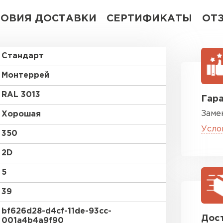
ЛОВИЯ ДОСТАВКИ
СЕРТИФИКАТЫ
ОТ
Стандарт
Монтеррей
RAL 3013
Гара
Заме
Хорошая
Усло
350
2D
5
39
bf626d28-d4cf-11de-93cc-
Дост
001a4b4a9f90